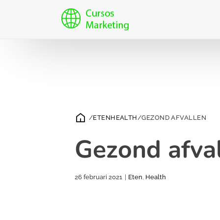
/
ETEN
HEALTH
/
GEZOND AFVALLEN
Gezond afva
26 februari 2021
|
Eten
,
Health