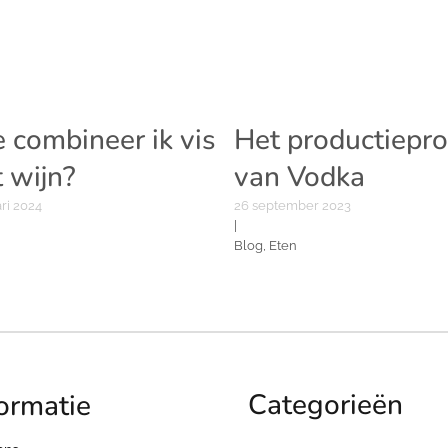
 combineer ik vis
Het productiepr
 wijn?
van Vodka
ari 2024
26 september 2023
|
Blog, Eten
Categorieën
ormatie