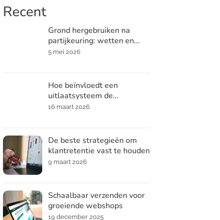
Recent
Grond hergebruiken na
partijkeuring: wetten en
praktische tips
5 mei 2026
Hoe beïnvloedt een
uitlaatsysteem de
prestaties en het geluid van
16 maart 2026
je auto?
De beste strategieën om
klantretentie vast te houden
9 maart 2026
Schaalbaar verzenden voor
groeiende webshops
19 december 2025