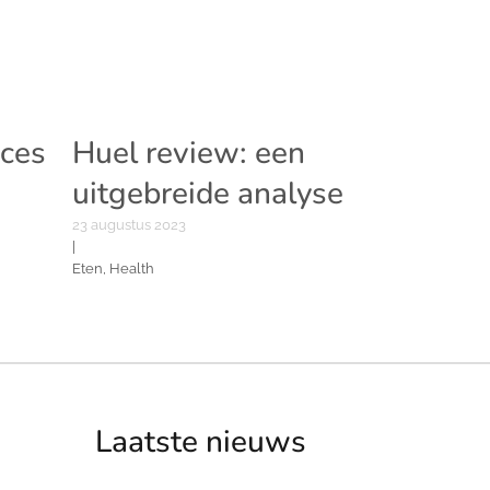
oces
Huel review: een
uitgebreide analyse
23 augustus 2023
|
Eten, Health
Laatste nieuws