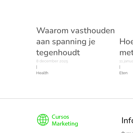
Waarom vasthouden
aan spanning je
Hoe
tegenhoudt
met
8 december 2025
11 janu
|
|
Health
Eten
Inf