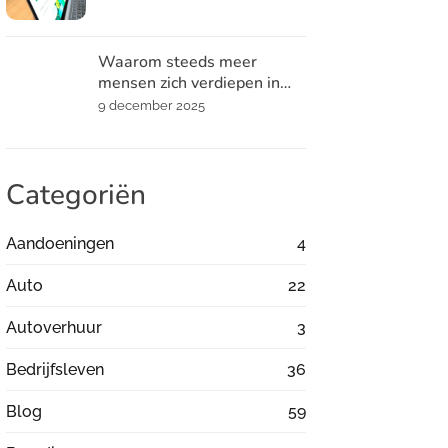
Waarom steeds meer
mensen zich verdiepen in
spiritualiteit
9 december 2025
Categoriën
Aandoeningen
4
Auto
22
Autoverhuur
3
Bedrijfsleven
36
Blog
59