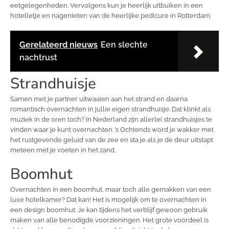
eetgelegenheden. Vervolgens kun je heerlijk uitbuiken in een
hotelletje en nagenieten van de heerlijke pedicure in Rotterdam.
Gerelateerd nieuws
Een slechte
nachtrust
Strandhuisje
Samen met je partner uitwaaien aan het strand en daarna
romantisch overnachten in jullie eigen strandhuisje. Dat klinkt als
muziek in de oren toch? In Nederland zijn allerlei strandhuisjes te
vinden waar je kunt overnachten. ’s Ochtends word je wakker met
het rustgevende geluid van de zee en sta je als je de deur uitstapt
meteen met je voeten in het zand.
Boomhut
Overnachten in een boomhut, maar toch alle gemakken van een
luxe hotelkamer? Dat kan! Het is mogelijk om te overnachten in
een design boomhut. Je kan tijdens het verblijf gewoon gebruik
maken van alle benodigde voorzieningen. Het grote voordeel is