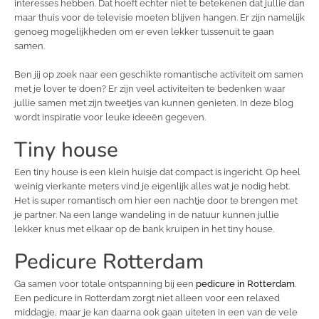
interesses hebben. Dat hoeft echter niet te betekenen dat jullie dan
maar thuis voor de televisie moeten blijven hangen. Er zijn namelijk
genoeg mogelijkheden om er even lekker tussenuit te gaan
samen.
Ben jij op zoek naar een geschikte romantische activiteit om samen
met je lover te doen? Er zijn veel activiteiten te bedenken waar
jullie samen met zijn tweetjes van kunnen genieten. In deze blog
wordt inspiratie voor leuke ideeën gegeven.
Tiny house
Een tiny house is een klein huisje dat compact is ingericht. Op heel
weinig vierkante meters vind je eigenlijk alles wat je nodig hebt.
Het is super romantisch om hier een nachtje door te brengen met
je partner. Na een lange wandeling in de natuur kunnen jullie
lekker knus met elkaar op de bank kruipen in het tiny house.
Pedicure Rotterdam
Ga samen voor totale ontspanning bij een
pedicure in Rotterdam
.
Een pedicure in Rotterdam zorgt niet alleen voor een relaxed
middagje, maar je kan daarna ook gaan uiteten in een van de vele