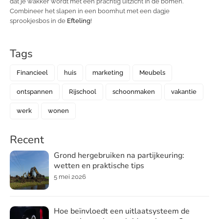
dat je wakker wordt met een prachtig uitzicht in de bomen.
Combineer het slapen in een boomhut met een dagje
sprookjesbos in de
Efteling
!
Tags
Financieel
huis
marketing
Meubels
ontspannen
Rijschool
schoonmaken
vakantie
werk
wonen
Recent
Grond hergebruiken na partijkeuring:
wetten en praktische tips
5 mei 2026
Hoe beïnvloedt een uitlaatsysteem de