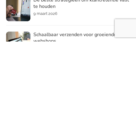
De beste strategieën om klantretentie vast
te houden
9 maart 2026
Schaalbaar verzenden voor groeiende
webshops
19 december 2025
Waarom steeds meer mensen zich
verdiepen in spiritualiteit
9 december 2025
Categoriën
Aandoeningen
4
Auto
22