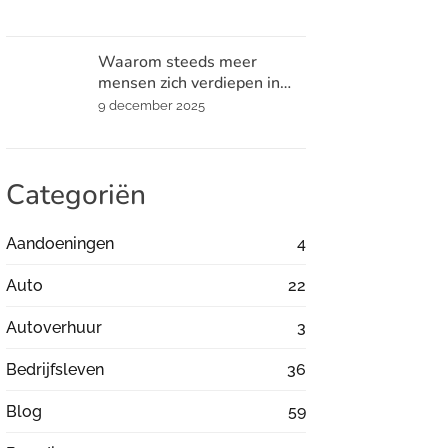
Waarom steeds meer
mensen zich verdiepen in
spiritualiteit
9 december 2025
Categoriën
Aandoeningen
4
Auto
22
Autoverhuur
3
Bedrijfsleven
36
Blog
59