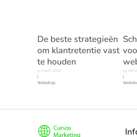
De beste strategieën
Sch
om klantretentie vast
voo
te houden
we
9 maart 2026
19 dec
|
|
Webshop
Websh
Inf