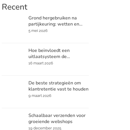
Recent
Grond hergebruiken na
partijkeuring: wetten en
praktische tips
5 mei 2026
Hoe beïnvloedt een
uitlaatsysteem de
prestaties en het geluid van
16 maart 2026
je auto?
De beste strategieën om
klantretentie vast te houden
9 maart 2026
Schaalbaar verzenden voor
groeiende webshops
19 december 2025