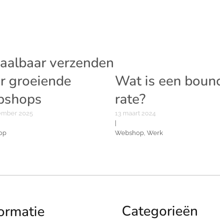
aalbaar verzenden
r groeiende
Wat is een boun
bshops
rate?
ember 2025
13 maart 2024
|
op
Webshop, Werk
Categorieën
ormatie