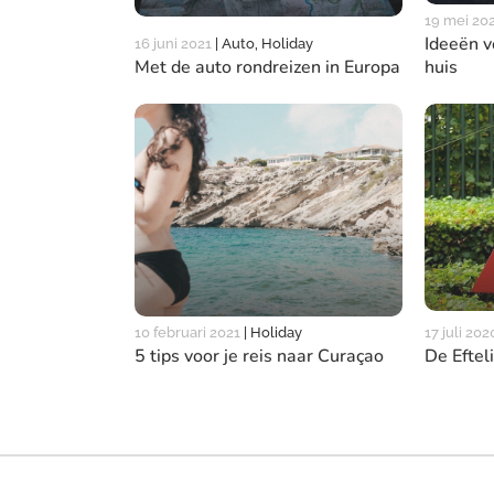
19 mei 20
Ideeën v
16 juni 2021
|
Auto, Holiday
huis
Met de auto rondreizen in Europa
17 juli 202
10 februari 2021
|
Holiday
De Eftel
5 tips voor je reis naar Curaçao