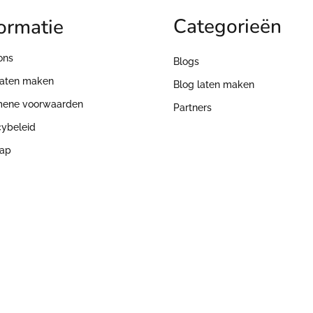
Categorieën
ormatie
ons
Blogs
laten maken
Blog laten maken
mene voorwaarden
Partners
cybeleid
map