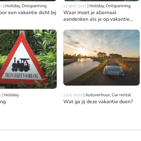
21
|
Holiday, Ontspanning
13 april 2021
|
Holiday, Ontspanning
oor een vakantie dicht bij
Waar moet je allemaal
aandenken als je op vakantie
gaat
0
|
Holiday
2 juli 2020
|
Autoverhuur, Car rental
ing
Wat ga jij deze vakantie doen?