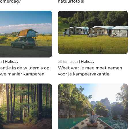
zomerdag?
natuurfoto’s!
26 juni 2021
|
Holiday
21
|
Holiday
Weet wat je mee moet nemen
kantie in de wildernis op
voor je kampeervakantie!
uwe manier kamperen