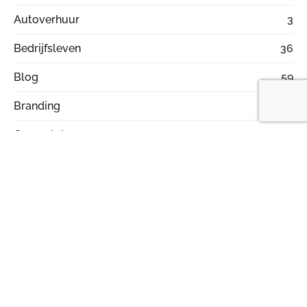
Autoverhuur
3
Bedrijfsleven
36
Blog
59
Branding
6
Car rental
2
Computers
5
Crypto
4
Diensten
43
Economie
5
Eten
18