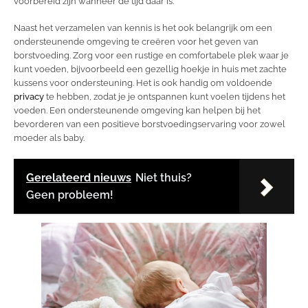
voorbereid zijn wanneer de tijd daar is.
Naast het verzamelen van kennis is het ook belangrijk om een
ondersteunende omgeving te creëren voor het geven van
borstvoeding. Zorg voor een rustige en comfortabele plek waar je
kunt voeden, bijvoorbeeld een gezellig hoekje in huis met zachte
kussens voor ondersteuning. Het is ook handig om voldoende
privacy
te hebben, zodat je je ontspannen kunt voelen tijdens het
voeden. Een ondersteunende omgeving kan helpen bij het
bevorderen van een positieve borstvoedingservaring voor zowel
moeder als baby.
Gerelateerd nieuws
Niet thuis?
Geen probleem!