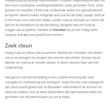
melkproductie positief beïnvloeden. Probeer regelmatig te eten en
kies voor voedzame voedingsmiddelen zoals groenten, fruit, volle
granen en eiwitten. Drink ook voldoende water om gehydrateerd
te blijven. Neem indien mogelijk wat rust als de baby slaapt, zelfs al
is het maar voor een kort dutje. Luister naar je lichaam en neem de
tijd om te herstellen na de bevalling. Vergeet niet om hulp te
vragen aan je partner, familie of
vrienden
als je het nodig hebt,
zodat je wat tijd voor jezelf kunt nemen.
Zoek steun
Vraag hulp en steun aan je partner, familie en vrienden. Het delen
van je ervaringen en zorgen kan enorm opluchten. Samen sta je
sterker en voel je je minder alleen in deze nieuwe fase van het
ouderschap.
Het geven van borstvoeding is een unieke ervaring die veel
vreugde en voldoening kan brengen, maar het kan ook uitdagend
zijn. Door jezelf goed voor te bereiden, informatie in te winnen en
steun te zoeken, kun je deze bijzondere tijd optimaal benutten en
genieten van de band tussen jou en je baby.