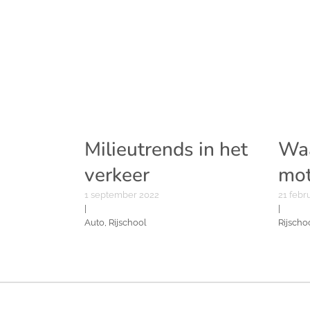
Milieutrends in het
Waa
verkeer
mot
1 september 2022
21 febr
|
|
Auto, Rijschool
Rijscho