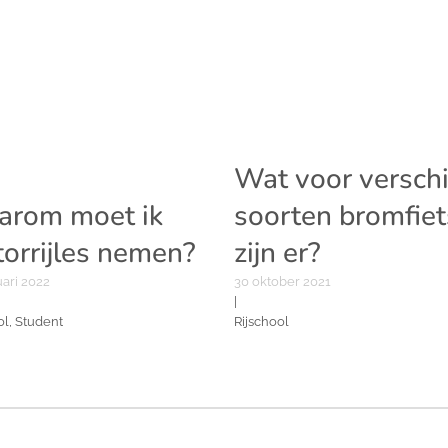
Wat voor verschi
rom moet ik
soorten bromfie
orrijles nemen?
zijn er?
uari 2022
30 oktober 2021
|
ol, Student
Rijschool