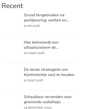
Recent
Grond hergebruiken na
partijkeuring: wetten en
praktische tips
5 mei 2026
Hoe beïnvloedt een
uitlaatsysteem de
prestaties en het geluid van
16 maart 2026
je auto?
De beste strategieën om
klantretentie vast te houden
9 maart 2026
Schaalbaar verzenden voor
groeiende webshops
19 december 2025