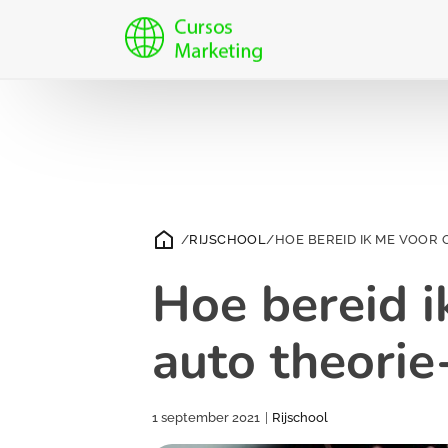
/
RIJSCHOOL
/
HOE BEREID IK ME VOOR
Hoe bereid i
auto theori
1 september 2021
|
Rijschool