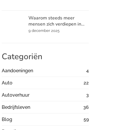
Waarom steeds meer
mensen zich verdiepen in
spiritualiteit
9 december 2025
Categoriën
Aandoeningen
4
Auto
22
Autoverhuur
3
Bedrijfsleven
36
Blog
59