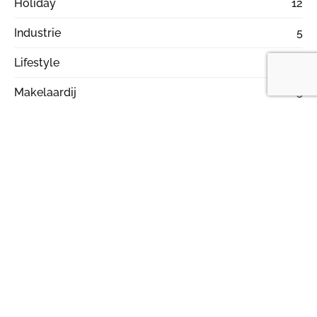
Holiday
12
Industrie
5
Lifestyle
16
Makelaardij
5
Motor
2
Online marketing
20
Ontspanning
38
Producten
20
Rijschool
16
Services
13
Slotenmaker
2