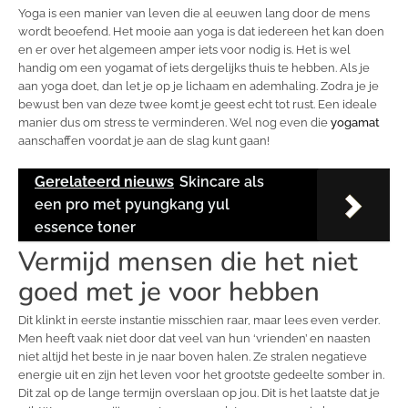
Yoga is een manier van leven die al eeuwen lang door de mens
wordt beoefend. Het mooie aan yoga is dat iedereen het kan doen
en er over het algemeen amper iets voor nodig is. Het is wel
handig om een yogamat of iets dergelijks thuis te hebben. Als je
aan yoga doet, dan let je op je lichaam en ademhaling. Zodra je je
bewust ben van deze twee komt je geest echt tot rust. Een ideale
manier dus om stress te verminderen. Wel nog even die
yogamat
aanschaffen voordat je aan de slag kunt gaan!
Gerelateerd nieuws
Skincare als
een pro met pyungkang yul
essence toner
Vermijd mensen die het niet
goed met je voor hebben
Dit klinkt in eerste instantie misschien raar, maar lees even verder.
Men heeft vaak niet door dat veel van hun ‘vrienden’ en naasten
niet altijd het beste in je naar boven halen. Ze stralen negatieve
energie uit en zijn het leven voor het grootste gedeelte somber in.
Dit zal op de lange termijn overslaan op jou. Dit is het laatste dat je