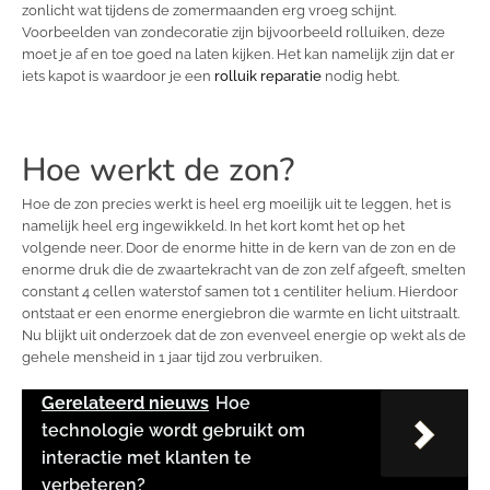
zonlicht wat tijdens de zomermaanden erg vroeg schijnt.
Voorbeelden van zondecoratie zijn bijvoorbeeld rolluiken, deze
moet je af en toe goed na laten kijken. Het kan namelijk zijn dat er
iets kapot is waardoor je een
rolluik reparatie
nodig hebt.
Hoe werkt de zon?
Hoe de zon precies werkt is heel erg moeilijk uit te leggen, het is
namelijk heel erg ingewikkeld. In het kort komt het op het
volgende neer. Door de enorme hitte in de kern van de zon en de
enorme druk die de zwaartekracht van de zon zelf afgeeft, smelten
constant 4 cellen waterstof samen tot 1 centiliter helium. Hierdoor
ontstaat er een enorme energiebron die warmte en licht uitstraalt.
Nu blijkt uit onderzoek dat de zon evenveel energie op wekt als de
gehele mensheid in 1 jaar tijd zou verbruiken.
Gerelateerd nieuws
Hoe
technologie wordt gebruikt om
interactie met klanten te
verbeteren?