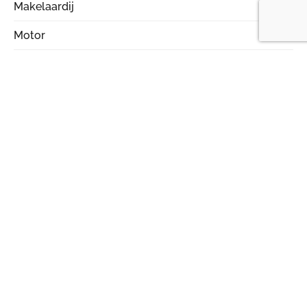
Makelaardij
5
Motor
2
Online marketing
20
Ontspanning
38
Producten
20
Rijschool
16
Services
13
Slotenmaker
2
Sport
3
Student
5
Style
3