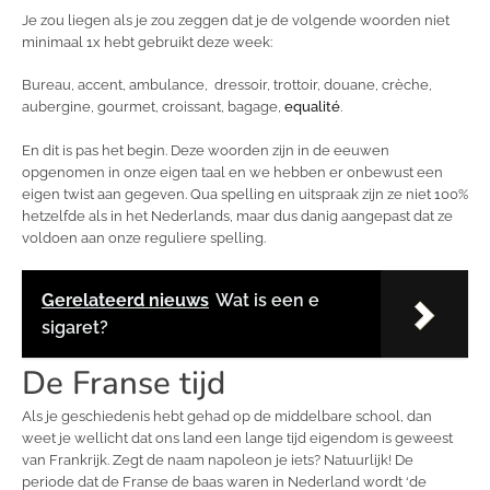
Je zou liegen als je zou zeggen dat je de volgende woorden niet
minimaal 1x hebt gebruikt deze week:
Bureau, accent, ambulance, dressoir, trottoir, douane, crèche,
aubergine, gourmet, croissant, bagage,
equalité
.
En dit is pas het begin. Deze woorden zijn in de eeuwen
opgenomen in onze eigen taal en we hebben er onbewust een
eigen twist aan gegeven. Qua spelling en uitspraak zijn ze niet 100%
hetzelfde als in het Nederlands, maar dus danig aangepast dat ze
voldoen aan onze reguliere spelling.
Gerelateerd nieuws
Wat is een e
sigaret?
De Franse tijd
Als je geschiedenis hebt gehad op de middelbare school, dan
weet je wellicht dat ons land een lange tijd eigendom is geweest
van Frankrijk. Zegt de naam napoleon je iets? Natuurlijk! De
periode dat de Franse de baas waren in Nederland wordt ‘de