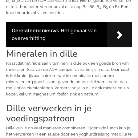
bijna 38% van de ADH aan vitamine B11. Hierbij geldt: hoe verser de
dille is, hoe beter. Verder bevat dille nog B2, B6, B3, B5 én B1. Een
kruid boordevol vitaminen dus!
Gerelateerd nieuws
Het gevaar van
oververhitting
Mineralen in dille
Naast dat het rijk is aan vitaminen, is dille ook een goede bron van
mineralen. 82% van de ADH aan ijzer zit namelijk in dille. Daarnaast
is het kruid rijk aan calcium, wat in combinatie met andere
mineralen erg goed is voor gezonde botten. Het werkt beter dan
melk of calciumtabletten. Verder vind je in dille ook mineralen als
koper, kalium, magnesium, fosfor, zink en natrium.
Dille verwerken in je
voedingspatroon
Dille kun je op veel manieren combineren. Tijdens de lunch kun je
het verwerken in een salade door een yoghurtdressing met dille te