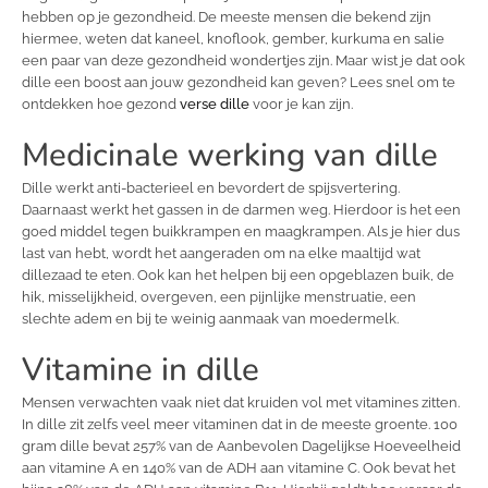
hebben op je gezondheid. De meeste mensen die bekend zijn
hiermee, weten dat kaneel, knoflook, gember, kurkuma en salie
een paar van deze gezondheid wondertjes zijn. Maar wist je dat ook
dille een boost aan jouw gezondheid kan geven? Lees snel om te
ontdekken hoe gezond
verse dille
voor je kan zijn.
Medicinale werking van dille
Dille werkt anti-bacterieel en bevordert de spijsvertering.
Daarnaast werkt het gassen in de darmen weg. Hierdoor is het een
goed middel tegen buikkrampen en maagkrampen. Als je hier dus
last van hebt, wordt het aangeraden om na elke maaltijd wat
dillezaad te eten. Ook kan het helpen bij een opgeblazen buik, de
hik, misselijkheid, overgeven, een pijnlijke menstruatie, een
slechte adem en bij te weinig aanmaak van moedermelk.
Vitamine in dille
Mensen verwachten vaak niet dat kruiden vol met vitamines zitten.
In dille zit zelfs veel meer vitaminen dat in de meeste groente. 100
gram dille bevat 257% van de Aanbevolen Dagelijkse Hoeveelheid
aan vitamine A en 140% van de ADH aan vitamine C. Ook bevat het