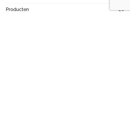
Producten
20
Rijschool
16
Services
13
Slotenmaker
2
Sport
3
Student
5
Style
3
Tech
4
Technology
10
Uncategorized
5